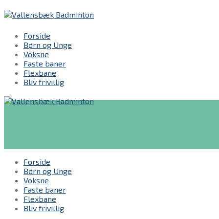
Spring
Menu
Luk
til
indhold
Forside
Børn og Unge
Voksne
Faste baner
Flexbane
Bliv frivillig
Forside
Børn og Unge
Voksne
Faste baner
Flexbane
Bliv frivillig