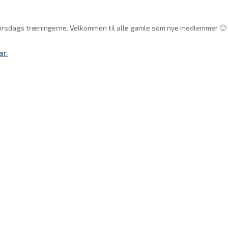
og torsdags træningerne. Velkommen til alle gamle som nye medlemmer 🙂
ar.