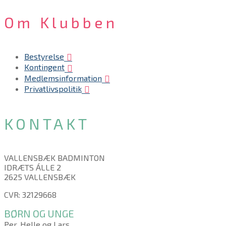
Om Klubben
Bestyrelse
Kontingent
Medlemsinformation
Privatlivspolitik
KONTAKT
VALLENSBÆK BADMINTON
IDRÆTS ÁLLE 2
2625 VALLENSBÆK
CVR: 32129668
BØRN OG UNGE
Per, Helle og Lars