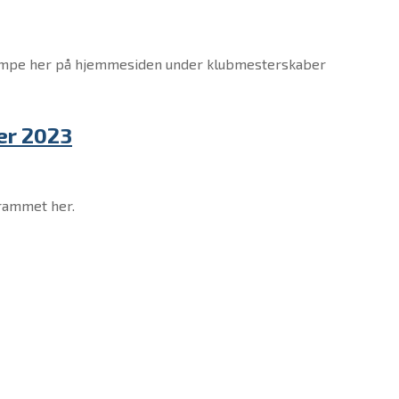
e kampe her på hjemmesiden under klubmesterskaber
er 2023
rammet her.