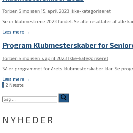
Torben Simonsen
15. april 2023
Ikke-kategoriseret
Se er klubmestrene 2023 fundet. Se alle resultater af all
Læs mere →
Program Klubmesterskaber for Senior
Torben Simonsen
7. april 2023
Ikke-kategoriseret
Så er programmet for årets klubmesterskaber klar. Se prog
Læs mere →
Indlægsinddeling
1
2
Næste
Søg
efter:
NYHEDER