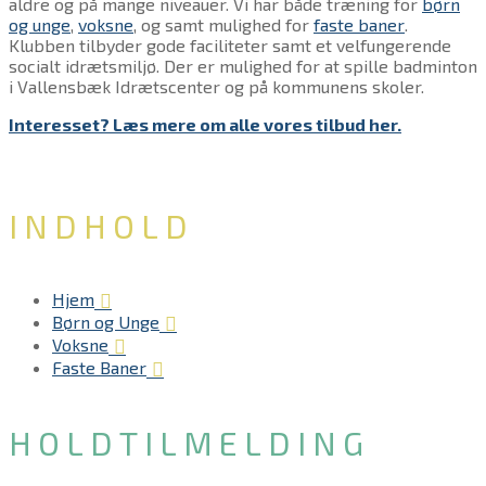
aldre og på mange niveauer. Vi har både træning for
børn
og unge
,
voksne
, og samt mulighed for
faste baner
.
Klubben tilbyder gode faciliteter samt et velfungerende
socialt idrætsmiljø. Der er mulighed for at spille badminton
i Vallensbæk Idrætscenter og på kommunens skoler.
Interesset? Læs mere om alle vores tilbud her.
INDHOLD
Hjem
Børn og Unge
Voksne
Faste Baner
HOLD​TILMELDING