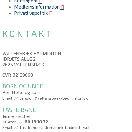
Kontingent
Medlemsinformation
Privatlivspolitik
KONTAKT
VALLENSBÆK BADMINTON
IDRÆTS ÁLLE 2
2625 VALLENSBÆK
CVR: 32129668
BØRN OG UNGE
Per, Helle og Lars
Email
//
ungdom@vallensbaek-badminton.dk
FASTE BANER
Jamie Fischer
60 18 10 72
Telefon
//
Email
//
fastbane@vallensbaek-badminton.dk