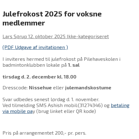
Julefrokost 2025 for voksne
medlemmer
Lars Sørup
12. oktober 2025
Ikke-kategoriseret
(PDF Udgave af invitationen )
I inviteres hermed til julefrokost på Pilehaveskolen i
badmintonklubben lokale på
1. sal
tirsdag d. 2. december kl. 18.00
Dresscode:
Nissehue
eller
julemandskostume
Svar udbedes senest lørdag d. 1. november.
Ved tilmelding SMS Ashish mobil:(31274346) og
betaling
via mobile pa
y (brug linket eller QR kode)
Pris på arrangementet 200,- pr. pers.