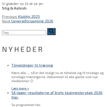
Vi glæder os til at se jer
Stig & Ashish
Indlægsnavigation
Previous
Previous
Klubtøj 2025
Next
post:
Next
Generalforsamling 2026
post:
Søg
efter:
NYHEDER
Tilmeldinger til træning
Kære alle….. så er det muligt nu at tilmelde sig til tirsdags og
torsdags træningerne. Velkommen til alle gamle som nye
medlemmer 🙂
Læs mere »
Så ligger resultaterne af årets klubmesterskab 2026
klar.
Se programmet her.