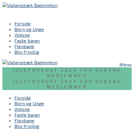
Spring
Menu
Luk
til
indhold
Forside
Børn og Unge
Voksne
Faste baner
Flexbane
Bliv frivillig
Menu
JULEFROKOST 2025 FOR VOKSNE
MEDLEMMER
JULEFROKOST 2025 FOR VOKSNE
MEDLEMMER
Forside
Børn og Unge
Voksne
Faste baner
Flexbane
Bliv frivillig