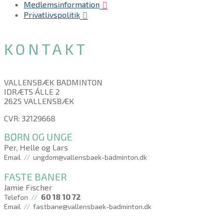
Medlemsinformation
Privatlivspolitik
KONTAKT
VALLENSBÆK BADMINTON
IDRÆTS ÁLLE 2
2625 VALLENSBÆK
CVR: 32129668
BØRN OG UNGE
Per, Helle og Lars
Email
//
ungdom@vallensbaek-badminton.dk
FASTE BANER
Jamie Fischer
60 18 10 72
Telefon
//
Email
//
fastbane@vallensbaek-badminton.dk